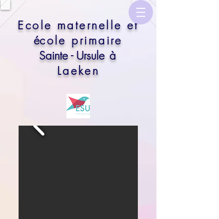
​Ecole maternelle et
é
cole primaire
Sainte - Ursule
à
Laeken