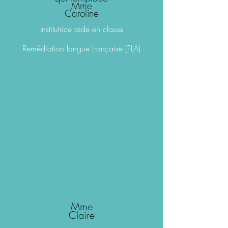
Mme
Caroline
Ins
titutrice aide en classe
Remédiation
langue française (FLA)
Mme
Claire