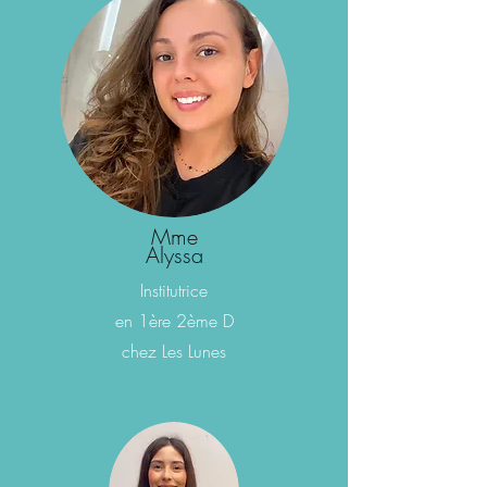
Mme
Alyssa
Institutrice
en 1ère 2ème D
chez L
es Lunes