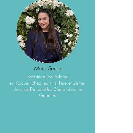
Mme Seren
Institutrice (co-titulaire)
en Accueil chez les Titis,1ère et 2ème
chez les Dinos et les 3ème chez les
Gnomes