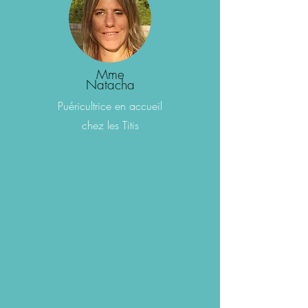
Mme
Natacha
Puéricultrice
en accueil
chez les Titis