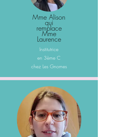
Mme Alison
qui
remplace
Mme
Laurence
Institutrice
en 3ème C
chez Les Gnomes