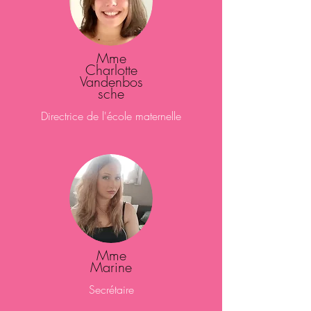
Mme
Charlotte
Vandenbos
sche
Directrice de l'école maternelle
Mme
Marine
Secrétaire