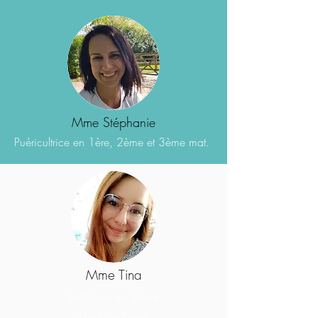
Mme Stéphanie
Puéricultrice en 1ère, 2ème et 3ème mat.
Mme Tina
Institutrice
en 2ème
chez Les Dinos