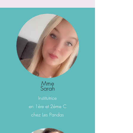
Mme
Sara
h
Institutrice
en 1ère et 2ème C
chez Les Pandas