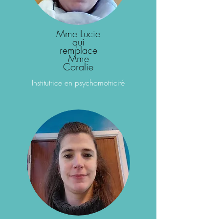
Mme Lucie
qui
remplace
Mme
Coralie
Institutrice
en psychomotricité