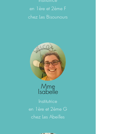
Institutrice
en 1ère et 2ème F
chez Les Bisounours
Mme
Isabelle
I
nstitutrice
en 1ère et 2ème G
chez L
es Abeilles