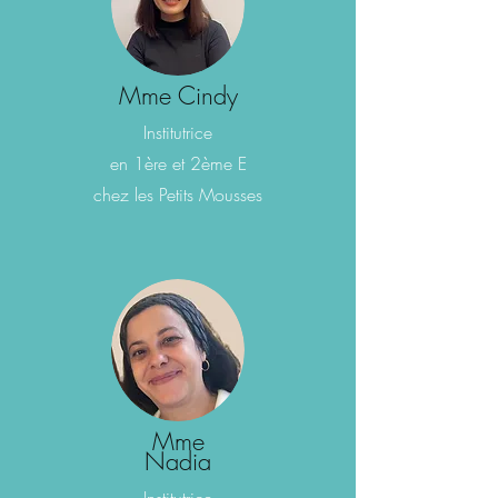
Mme Cindy
Institutrice
en 1ère et 2ème E
chez
les Petits Mousses
Mme
Nadia