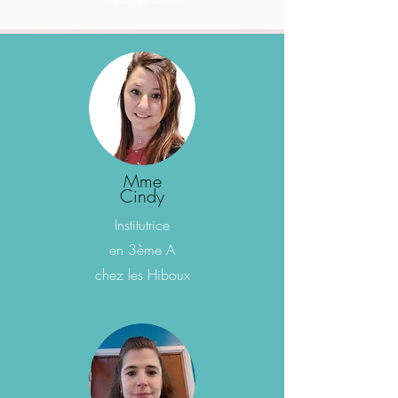
Mme
Cindy
Institutrice
en 3ème A
chez les Hiboux