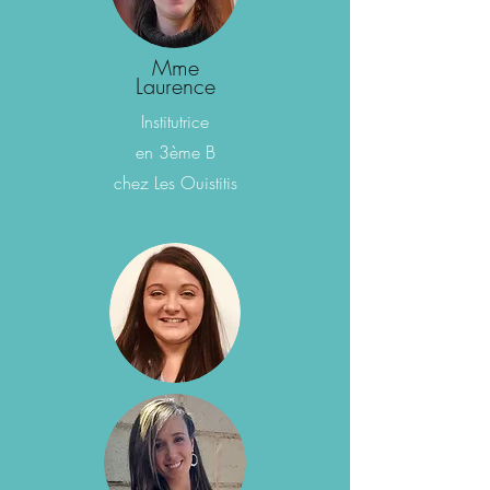
Mme
Laurence
Institutrice
en 3ème B
chez Les Ouistitis