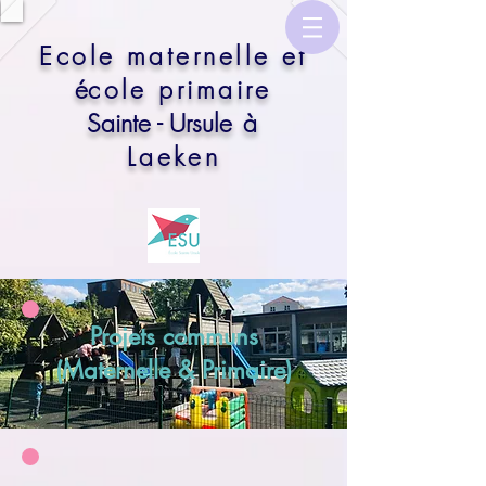
​Ecole maternelle et
é
cole primaire
Sainte - Ursule
à
Laeken
Projets communs
(Maternelle & Primaire)