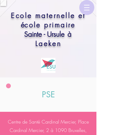
​Ecole maternelle et
é
cole primaire
Sainte - Ursule
à
Laeken
PSE
Centre de Santé Cardinal Mercier, Place
Cardinal Mercier, 2 à 1090 Bruxelles,