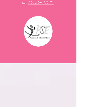
tél.
02/426.89.71