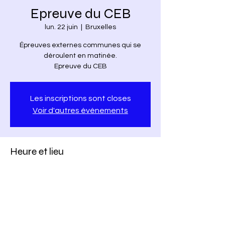
Epreuve du CEB
lun. 22 juin
  |  
Bruxelles
Épreuves externes communes qui se
déroulent en matinée.
Epreuve du CEB
Les inscriptions sont closes
Voir d'autres événements
Heure et lieu
22 juin 2026, 08:30 – 12:30
Bruxelles, Rue de Molenbeek 175, 1020
Bruxelles, Belgique