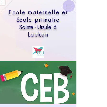
​Ecole maternelle et
é
cole primaire
Sainte - Ursule
à
Laeken