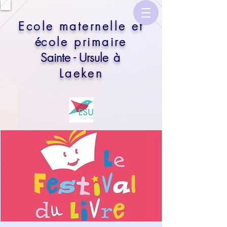
​Ecole maternelle et
é
cole primaire
Sainte - Ursule
à
Laeken