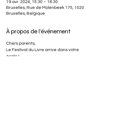
19 avr. 2024, 15:30 – 16:30
Bruxelles, Rue de Molenbeek 175, 1020
Bruxelles, Belgique
À propos de l'événement
Chers parents,
Le Festival du Livre arrive dans votre 
école !
Vous pouvez dès à présent retrouver la 
sélection sur notre site internet
www.lefestivaldulivre.com
Ce festival du livre se déroulera du lundi 8 
avril au vendredi 19 avril 2024 et se 
déroulera en
deux temps.
Afficher plus