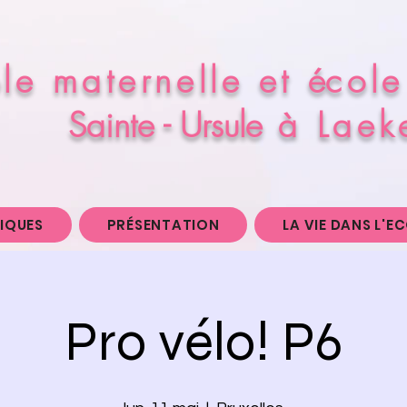
ole maternelle et
é
cole
Sainte - Ursule
à Laek
IQUES
PRÉSENTATION
LA VIE DANS L'E
Pro vélo! P6